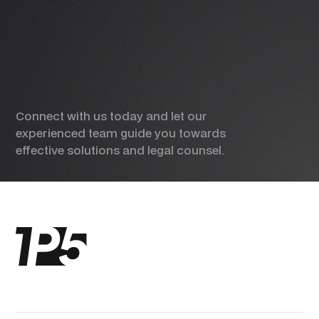
Connect with us today and let our
experienced team guide you towards
effective solutions and legal counsel.